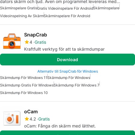
dators skärm och ljud. Även om programmet levereras med…
Skärminspelare Gratis
Skärminspelare
Gratis Videoinspelare För Android
Videoinspelning Av Skärm
Skärminspelare För Android
SnapCrab
4
Gratis
Kraftfullt verktyg för att ta skärmdumpar
Download
Alternativ till SnapCrab för Windows
Skärmdump För Windows 11
Skärmdump För Windows
Skärmdump Gratis För Windows
Skärmdump För Windows 7
Skärmdump För Windows 10
oCam
4.2
Gratis
oCam: Fånga din skärm med lätthet.