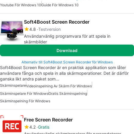
Youtube För Windows 10
Guide För Windows 10
Soft4Boost Screen Recorder
4.8
Testversion
Användarvänlig programvara för att spela in
skärmbilder
Download
Alternativ till Soft4Boost Screen Recorder för Windows
Soft4Boost Screen Recorder är en praktisk applikation som låter
användare fånga och spela in alla skärmoperationer. Det är därför
ganska likt andra paket som…
Skärminspelare
Videoinspelning Av Skärm För Windows
Skärminspelare För Windows
Gratis Skärminspelning
Skärminspelning För Windows
Free Screen Recorder
4.2
Gratis
Användarvänlig skärminspelare för persondatorer