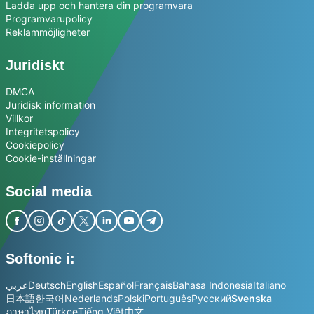
Ladda upp och hantera din programvara
Programvarupolicy
Reklammöjligheter
Juridiskt
DMCA
Juridisk information
Villkor
Integritetspolicy
Cookiepolicy
Cookie-inställningar
Social media
Softonic i:
عربي
Deutsch
English
Español
Français
Bahasa Indonesia
Italiano
日本語
한국어
Nederlands
Polski
Português
Русский
Svenska
ภาษาไทย
Türkçe
Tiếng Việt
中文