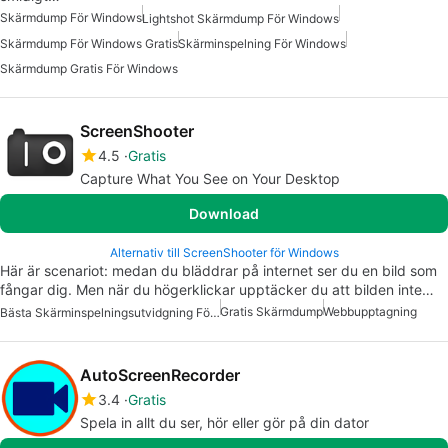
Skärmdump För Windows
Lightshot Skärmdump För Windows
Skärmdump För Windows Gratis
Skärminspelning För Windows
Skärmdump Gratis För Windows
ScreenShooter
4.5
Gratis
Capture What You See on Your Desktop
Download
Alternativ till ScreenShooter för Windows
Här är scenariot: medan du bläddrar på internet ser du en bild som
fångar dig. Men när du högerklickar upptäcker du att bilden inte…
Gratis Skärmdump
Webbupptagning
Bästa Skärminspelningsutvidgning För Chrome
AutoScreenRecorder
3.4
Gratis
Spela in allt du ser, hör eller gör på din dator