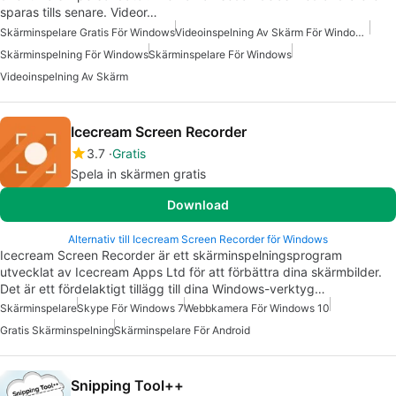
sparas tills senare. Videor…
Skärminspelare Gratis För Windows
Videoinspelning Av Skärm För Windows Gratis
Skärminspelning För Windows
Skärminspelare För Windows
Videoinspelning Av Skärm
Icecream Screen Recorder
3.7
Gratis
Spela in skärmen gratis
Download
Alternativ till Icecream Screen Recorder för Windows
Icecream Screen Recorder är ett skärminspelningsprogram
utvecklat av Icecream Apps Ltd för att förbättra dina skärmbilder.
Det är ett fördelaktigt tillägg till dina Windows-verktyg…
Skärminspelare
Skype För Windows 7
Webbkamera För Windows 10
Gratis Skärminspelning
Skärminspelare För Android
Snipping Tool++