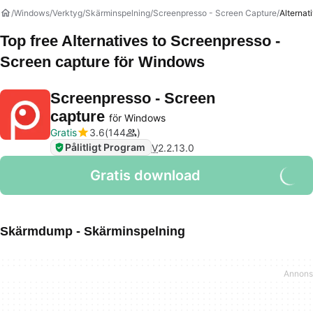
Windows
Verktyg
Skärminspelning
Screenpresso - Screen Capture
Alternat
Top free Alternatives to
Screenpresso -
Screen capture
för Windows
Screenpresso - Screen
capture
för Windows
Gratis
3.6
144
Pålitligt Program
V
2.2.13.0
Gratis download
Skärmdump - Skärminspelning